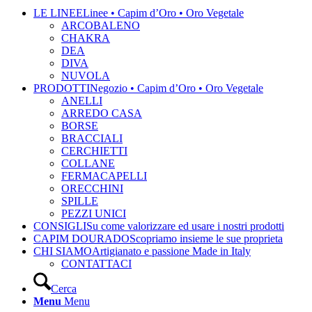
LE LINEE
Linee • Capim d’Oro • Oro Vegetale
ARCOBALENO
CHAKRA
DEA
DIVA
NUVOLA
PRODOTTI
Negozio • Capim d’Oro • Oro Vegetale
ANELLI
ARREDO CASA
BORSE
BRACCIALI
CERCHIETTI
COLLANE
FERMACAPELLI
ORECCHINI
SPILLE
PEZZI UNICI
CONSIGLI
Su come valorizzare ed usare i nostri prodotti
CAPIM DOURADO
Scopriamo insieme le sue proprieta
CHI SIAMO
Artigianato e passione Made in Italy
CONTATTACI
Cerca
Menu
Menu