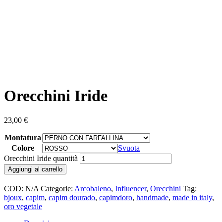
Orecchini Iride
23,00
€
Montatura
Colore
Svuota
Orecchini Iride quantità
Aggiungi al carrello
COD:
N/A
Categorie:
Arcobaleno
,
Influencer
,
Orecchini
Tag:
bjoux
,
capim
,
capim dourado
,
capimdoro
,
handmade
,
made in italy
,
oro vegetale