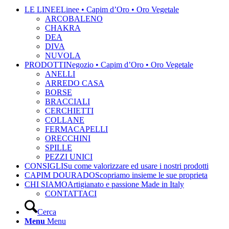
LE LINEE
Linee • Capim d’Oro • Oro Vegetale
ARCOBALENO
CHAKRA
DEA
DIVA
NUVOLA
PRODOTTI
Negozio • Capim d’Oro • Oro Vegetale
ANELLI
ARREDO CASA
BORSE
BRACCIALI
CERCHIETTI
COLLANE
FERMACAPELLI
ORECCHINI
SPILLE
PEZZI UNICI
CONSIGLI
Su come valorizzare ed usare i nostri prodotti
CAPIM DOURADO
Scopriamo insieme le sue proprieta
CHI SIAMO
Artigianato e passione Made in Italy
CONTATTACI
Cerca
Menu
Menu