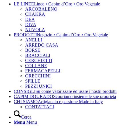
LE LINEE
Linee • Capim d’Oro • Oro Vegetale
ARCOBALENO
CHAKRA
DEA
DIVA
NUVOLA
PRODOTTI
Negozio • Capim d’Oro • Oro Vegetale
ANELLI
ARREDO CASA
BORSE
BRACCIALI
CERCHIETTI
COLLANE
FERMACAPELLI
ORECCHINI
SPILLE
PEZZI UNICI
CONSIGLI
Su come valorizzare ed usare i nostri prodotti
CAPIM DOURADO
Scopriamo insieme le sue proprieta
CHI SIAMO
Artigianato e passione Made in Italy
CONTATTACI
Cerca
Menu
Menu