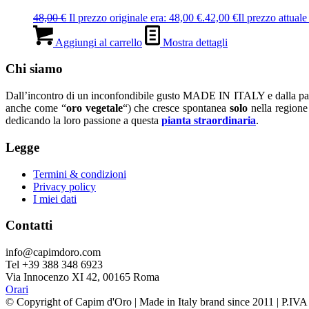
48,00
€
Il prezzo originale era: 48,00 €.
42,00
€
Il prezzo attuale
Aggiungi al carrello
Mostra dettagli
Chi siamo
Dall’incontro di un inconfondibile gusto MADE IN ITALY e dalla parti
anche come “
oro vegetale
“) che cresce spontanea
solo
nella regione 
dedicando la loro passione a questa
pianta straordinaria
.
Legge
Termini & condizioni
Privacy policy
I miei dati
Contatti
info@capimdoro.com
Tel +39 388 348 6923
Via Innocenzo XI 42, 00165 Roma
Orari
© Copyright of Capim d'Oro | Made in Italy brand since 2011 | P.I