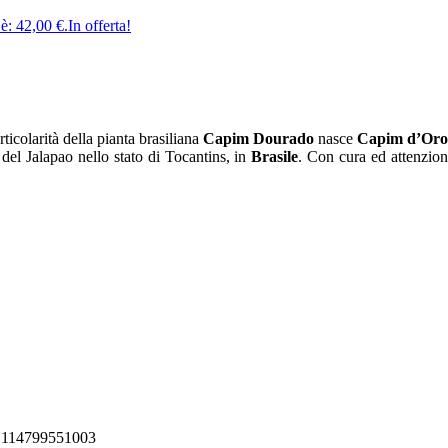
 è: 42,00 €.
In offerta!
colarità della pianta brasiliana
Capim Dourado
nasce
Capim d’Or
del Jalapao nello stato di Tocantins, in
Brasile
. Con cura ed attenzione
VA 114799551003