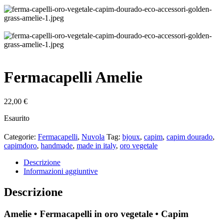
Fermacapelli Amelie
22,00
€
Esaurito
Categorie:
Fermacapelli
,
Nuvola
Tag:
bjoux
,
capim
,
capim dourado
,
capimdoro
,
handmade
,
made in italy
,
oro vegetale
Descrizione
Informazioni aggiuntive
Descrizione
Amelie • Fermacapelli in oro vegetale • Capim