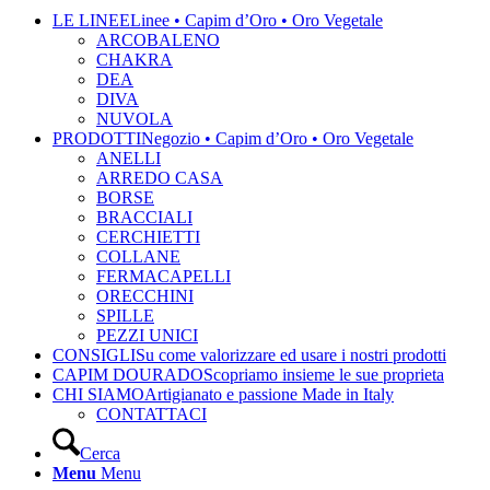
LE LINEE
Linee • Capim d’Oro • Oro Vegetale
ARCOBALENO
CHAKRA
DEA
DIVA
NUVOLA
PRODOTTI
Negozio • Capim d’Oro • Oro Vegetale
ANELLI
ARREDO CASA
BORSE
BRACCIALI
CERCHIETTI
COLLANE
FERMACAPELLI
ORECCHINI
SPILLE
PEZZI UNICI
CONSIGLI
Su come valorizzare ed usare i nostri prodotti
CAPIM DOURADO
Scopriamo insieme le sue proprieta
CHI SIAMO
Artigianato e passione Made in Italy
CONTATTACI
Cerca
Menu
Menu