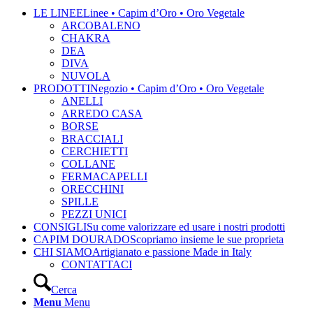
LE LINEE
Linee • Capim d’Oro • Oro Vegetale
ARCOBALENO
CHAKRA
DEA
DIVA
NUVOLA
PRODOTTI
Negozio • Capim d’Oro • Oro Vegetale
ANELLI
ARREDO CASA
BORSE
BRACCIALI
CERCHIETTI
COLLANE
FERMACAPELLI
ORECCHINI
SPILLE
PEZZI UNICI
CONSIGLI
Su come valorizzare ed usare i nostri prodotti
CAPIM DOURADO
Scopriamo insieme le sue proprieta
CHI SIAMO
Artigianato e passione Made in Italy
CONTATTACI
Cerca
Menu
Menu