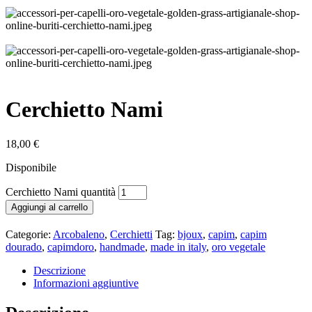
Cerchietto Nami
18,00
€
Disponibile
Cerchietto Nami quantità
Aggiungi al carrello
Categorie:
Arcobaleno
,
Cerchietti
Tag:
bjoux
,
capim
,
capim
dourado
,
capimdoro
,
handmade
,
made in italy
,
oro vegetale
Descrizione
Informazioni aggiuntive